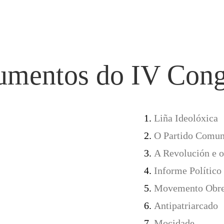
MENU
CA
umentos do
IV Cong
A
Inicio
D
Actualidade
Liña Ideolóxica
io
O
Opinión
O Partido Comun
Documentos
A Revolución e 
Medios
Informe Político
Galego
Movemento Obrei
Antipatriarcado
Mocidade