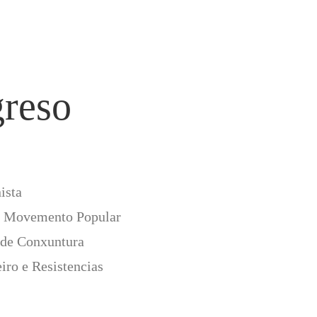
TEGORÍAS
reso
ctualidade
ocumentos
pinión
ista
o Movemento Popular
 de Conxuntura
ro e Resistencias