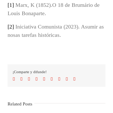
[1]
Marx, K (1852).O 18 de Brumário de
Louis Bonaparte.
[2]
Iniciativa Comunista (2023). Asumir as
nosas tarefas históricas.
¡Comparte y difunde!
Facebook
Twitter
Reddit
LinkedIn
WhatsApp
Tumblr
Pinterest
Vk
Email
Related Posts