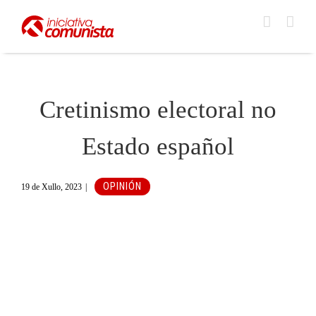
Skip
to
content
Cretinismo electoral no
Estado español
OPINIÓN
19 de Xullo, 2023
|