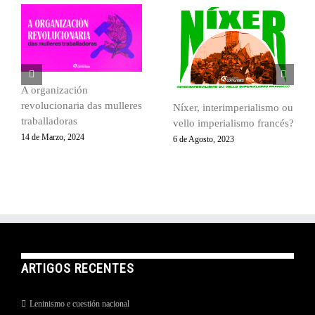
A organización
revolucionaria das mulleres
Níxer, interimperialismo ou
traballadoras
vello imperialismo francés?
14 de Marzo, 2024
6 de Agosto, 2023
ARTIGOS RECENTES
Leninismo e cuestión nacional