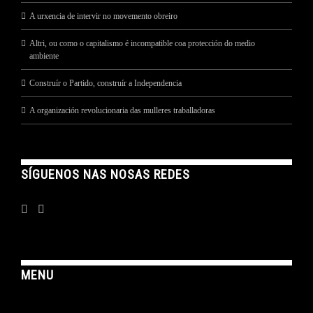
A urxencia de intervir no movemento obreiro
Altri, ou como o capitalismo é incompatible coa protección do medio
ambiente
Construír o Partido, construír a Independencia
A organización revolucionaria das mulleres traballadoras
SÍGUENOS NAS NOSAS REDES
MENU