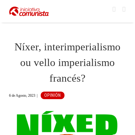
Skip
to
content
Níxer, interimperialismo
ou vello imperialismo
francés?
OPINIÓN
6 de Agosto, 2023
|