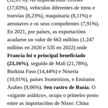
(17,03%), vehículos diferentes de trens e
tranvías (8,23%), maquinaria (8,11%) e
aeronaves e os seus compoñentes (7,91%).
En 2021, por países, as exportacións
acadaron un valor de 663 millóns (1.247
millóns en 2020 e 535 en 2022) onde
Francia foi o principal beneficiado
(23,16%)
, seguido de Malí (21,78%),
Burkina Faso (14,44%) e Nixeria
(10,01%), países fronteirizos, e Emiratos
Árabes (9,06%).
Sen rastro de Rusia
. O
«xigante asiático», ocupa o primeiro posto
entre as importacións de Níxer: China