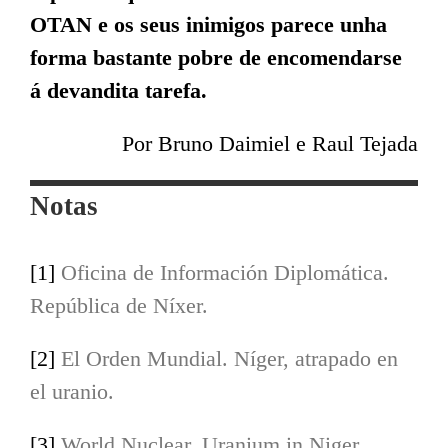
OTAN e os seus inimigos parece unha
SÍGUENOS NAS NOSAS REDES
forma bastante pobre de encomendarse
á devandita tarefa.
Por Bruno Daimiel e Raul Tejada
MENU
Notas
Inicio
[1]
Oficina de Información Diplomática.
Actualidade
República de Níxer.
Opinión
[2]
El Orden Mundial. Níger, atrapado en
Documentos
el uranio.
Medios
[3]
World Nuclear. Uranium in Niger.
Galego