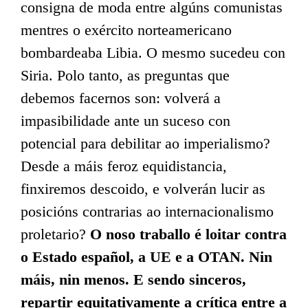
consigna de moda entre algúns comunistas
mentres o exército norteamericano
bombardeaba Libia. O mesmo sucedeu con
Siria. Polo tanto, as preguntas que
debemos facernos son: volverá a
impasibilidade ante un suceso con
ARTIGOS RECENTES
potencial para debilitar ao imperialismo?
Leninismo e cuestión nacional
Desde a máis feroz equidistancia,
finxiremos descoido, e volverán lucir as
A urxencia de intervir no movemento obreiro
posicións contrarias ao internacionalismo
Altri, ou como o capitalismo é incompatible coa protección do medio
ambiente
proletario?
O noso traballo é loitar contra
Construír o Partido, construír a Independencia
o Estado español, a UE e a OTAN. Nin
máis, nin menos. E sendo sinceros,
A organización revolucionaria das mulleres traballadoras
repartir equitativamente a crítica entre a