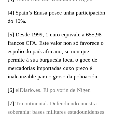
[4] Spain’s Enusa posee unha participación
do 10%.
CATEGORÍAS
[5] Desde 1999, 1 euro equivale a 655,98
Actualidade
francos CFA. Este valor non só favorece o
Documentos
espolio do país africano, se non que
Opinión
permite á súa burguesía local o goce de
mercadorías importadas cuxo prezo é
inalcanzable para o groso da poboación.
[6]
elDiario.es. El polvorín de Níger.
[7]
Tricontinental. Defendiendo nuestra
Twitter
Facebook
Instagram
soberanía: bases militares estadounidenses