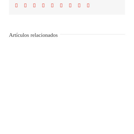
Facebook
Twitter
Reddit
LinkedIn
WhatsApp
Tumblr
Pinterest
Vk
Correo
electrónico
Artículos relacionados