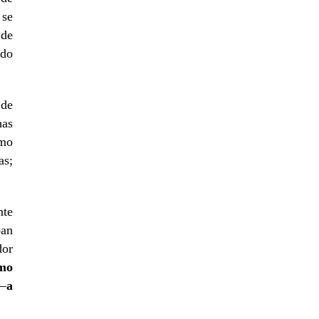
 se
 de
ado
 de
nas
smo
as;
nte
pan
dor
smo
—
a