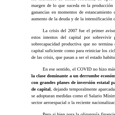
margen de lo que suceda en la producción d
ganancias en momentos de estancamiento del
aumento de la deuda y de la intensificación 
La crisis del 2007 fue el primer avis
estos intentos del capital por sobrevivir
sobrecapacidad productiva que no termina 
capital suficiente como para reiniciar los ci
de las crisis, que pasan a ser el estado habit
En ese sentido, el COVID no hizo más 
la clase dominante a un derrumbe económi
con grandes planes de inversión estatal p
de capital
, dejando temporalmente aparcadas 
se adoptaran medidas como el Salario Mínimo 
sector aeroespacial o la reciente nacionaliza
Pero si bien para la oligarquía financ