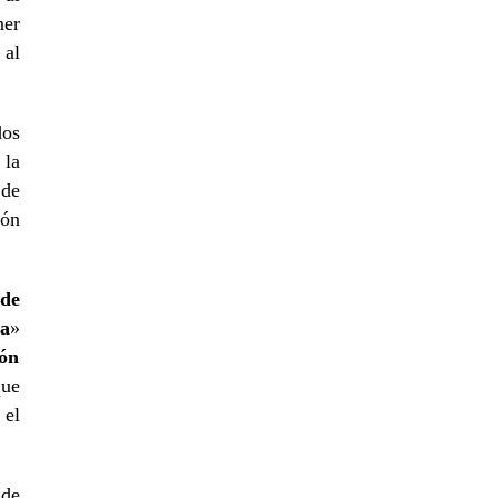
ner
 al
dos
 la
 de
ión
 de
ra
»
ión
que
 el
 de