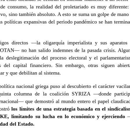
de consumo, la realidad del proletariado es muy diferente:
ivo, sino también absoluto. A esto se suma un golpe de mano
las políticas expansivas del periodo pandémico se han termin
igos directos —la oligarquía imperialista y sus aparatos
a OTAN— no han salido indemnes de la pasada crisis. Algu
la deslegitimación del proceso electoral y el parlamentari
 del capital financiero. Sin embargo, otras siguen abiert
r y que debilitan al sistema.
olítica nacional griega puso al descubierto el carácter vacila
quinta columna de la coalición SYRIZA —donde partici
ernacional— que demostró al mundo entero el papel claudica
mostró
los límites de una estrategia basada en el sindicali
KKE, limitando su lucha en lo económico y ejerciendo
dad del Estado.