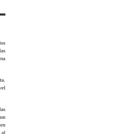
dos
las
ena
ta.
vel
las
 un
 en
 al