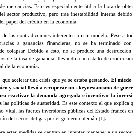
e mercancías. Esto es especialmente útil a la hora de obte
 sector productivo, pero trae inestabilidad interna debido
del papel del crédito en la economía.
o de las contradicciones inherentes a este modelo. Pese a to
 gracias a ganancias financieras, no se ha terminado con
de colapsar. Debido a esto, no se produce una destrucción
clos de la tasa de ganancia, llevando a un estado de cronificac
ual de la economía.
que acelerar una crisis que ya se estaba gestando
. El miedo
co y social llevó a recuperar un
«
keynesianismo de guer
ara reactivar la demanda agregada e incentivar la invers
las políticas de austeridad. Es este contexto el que explica 
Vital, las fuertes inversiones públicas del Estado francés en
ción del sector del gas por el gobierno alemán
[1].
iera estas medidas se centran en intentar mantener a un sector