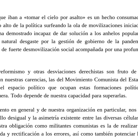
que iban a «tomar el cielo por asalto» es un hecho consuma
 alto de la política surfeando la ola de movilizaciones inicia
 ha demostrado incapaz de dar solución a los anhelos popula
 natural desgaste por la gestión de gobierno de la pande
 de fuerte desmovilización social acompañada por una profu
reformismo y otras desviaciones derechistas son fruto de
on nuestras carencias, las del Movimiento Comunista del Est
l espacio político que ocupan estas formaciones políti
uera. Todo depende de nuestra capacidad para superarlas.
nto en general y de nuestra organización en particular, nos
lo desigual y la asimetría existente entre las diversas célula
tra obligación como militantes comunistas es la de realizar
nda y rectificación a los errores, así como también potenciar 