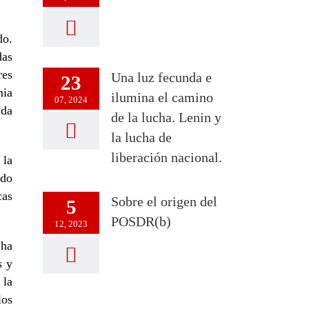
do.
das
res
Una luz fecunda e
23
mia
ilumina el camino
07, 2024
nda
de la lucha. Lenin y
la lucha de
liberación nacional.
 la
ado
cas
Sobre el origen del
5
POSDR(b)
12, 2023
 ha
s y
 la
los