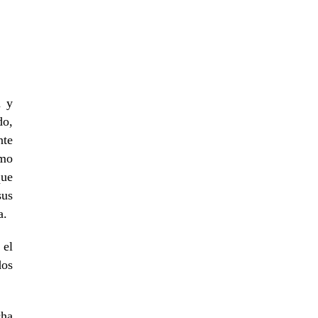
a y
do,
nte
smo
que
sus
a.
 el
dos
cha