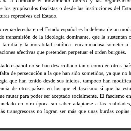
inada a combatir el movimiento obrero y las organizacio
de los grupúsculos fascistas o desde las instituciones del Est
turas represivas del Estado.
extrema-derecha en el Estado español es la defensa de un mod
de transmisión de la ideología dominante, que la sustentan 
 familia y la moralidad católica -encaminadasa someter a 
laciones afectivas que pretenden perpetuar el orden burgués.
stado español no se han desarrollado tanto como en otros paí
falta de persecución a la que han sido sometidos, ya que no 
ategia que han tenido desde sus inicios, tampoco han modific
encia de otros países en los que el fascismo sí que ha est
e mutar para poder ser aceptado socialmente. El fascismo en
nclado en otra época sin saber adaptarse a las realidades
más transgresoras no logran ser más que unas burdas copias