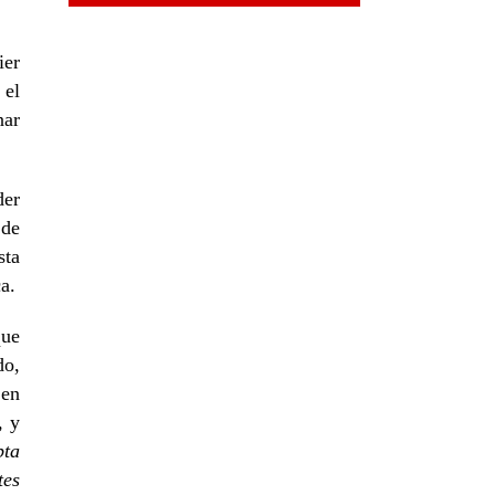
ier
 el
nar
der
 de
sta
a.
que
do,
 en
, y
pta
tes