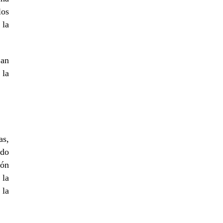
los
 la
jan
 la
as,
ndo
ión
 la
 la