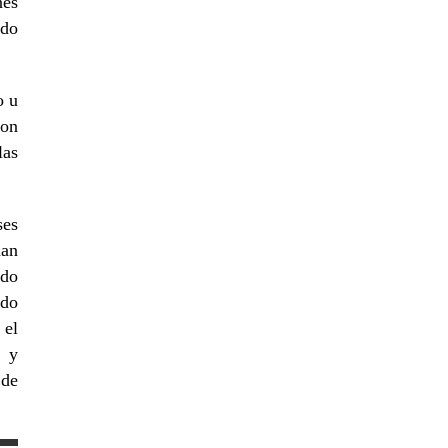
nes
ado
o u
con
las
ses
han
ado
ado
 el
, y
 de