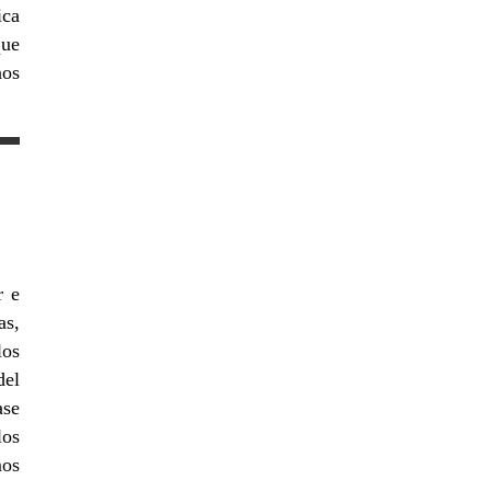
ica
que
nos
r e
as,
los
del
ase
los
mos