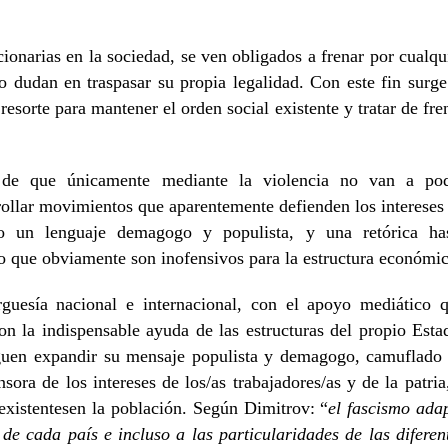
onarias en la sociedad, se ven obligados a frenar por cualqu
o dudan en traspasar su propia legalidad. Con este fin surge
resorte para mantener el orden social existente y tratar de fre
s de que únicamente mediante la violencia no van a po
rrollar movimientos que aparentemente defienden los intereses
ando un lenguaje demagogo y populista, y una retórica ha
ro que obviamente son inofensivos para la estructura económic
guesía nacional e internacional, con el apoyo mediático 
n la indispensable ayuda de las estructuras del propio Esta
siguen expandir su mensaje populista y demagogo, camuflado
ora de los intereses de los/as trabajadores/as y de la patria
existentesen la población. Según Dimitrov: “
el fascismo ada
de cada país e incluso a las particularidades de las diferen