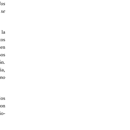
los
 se
 la
tos
 en
sos
ón.
ia,
ino
los
son
io-