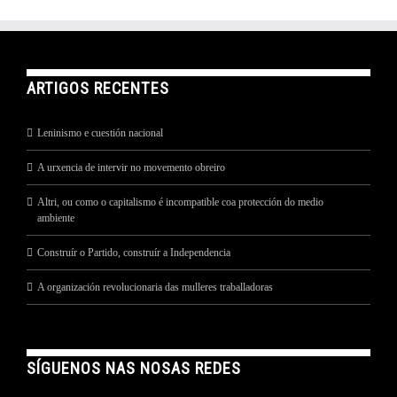
ARTIGOS RECENTES
Leninismo e cuestión nacional
A urxencia de intervir no movemento obreiro
Altri, ou como o capitalismo é incompatible coa protección do medio
ambiente
Construír o Partido, construír a Independencia
A organización revolucionaria das mulleres traballadoras
SÍGUENOS NAS NOSAS REDES