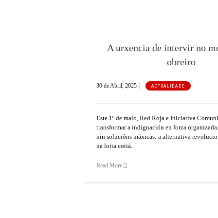
 movemento obreiro
e
ARTIGOS RECENTES
A urxencia de intervir no 
Leninismo e cuestión nacional
obreiro
A urxencia de intervir no movemento obreiro
30 de Abril, 2025
|
Altri, ou como o capitalismo é incompatible coa protección do med
ACTUALIDADE
ambiente
Construír o Partido, construír a Independencia
Este 1º de maio, Red Roja e Iniciativa Comun
transformar a indignación en forza organizada.
A organización revolucionaria das mulleres traballadoras
nin solucións máxicas: a alternativa revolucio
na loita cotiá.
Read More
SÍGUENOS NAS NOSAS REDES