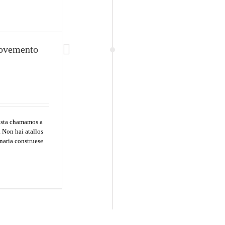
MENU
CA
movemento
A
Inicio
D
Actualidade
io
O
Opinión
Documentos
ista chamamos a
 Non hai atallos
Medios
naria construese
Galego