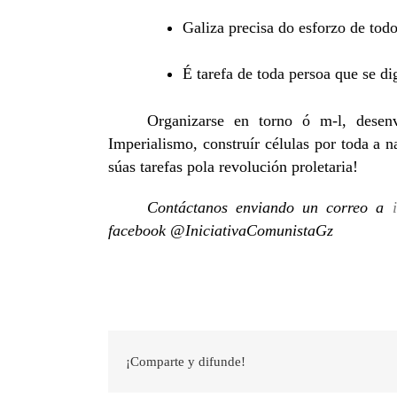
Galiza precisa do esforzo de todo
É tarefa de toda persoa que se d
Organizarse en torno ó m-l, desen
Imperialismo, construír células por toda a n
súas tarefas pola revolución proletaria!
ARTIGOS RECENTES
Contáctanos enviando un correo a
facebook @IniciativaComunistaGz
Leninismo e cuestión nacional
A urxencia de intervir no movemento obreiro
Altri, ou como o capitalismo é incompatible coa protección do med
ambiente
Construír o Partido, construír a Independencia
¡Comparte y difunde!
A organización revolucionaria das mulleres traballadoras