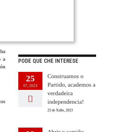
nha
o a
PODE QUE CHE INTERESE
ión
Construamos o
25
Partido, academos a
07, 2023
verdadeira
cos
independencia!
25 de Xullo, 2023
Abrir o camiño,