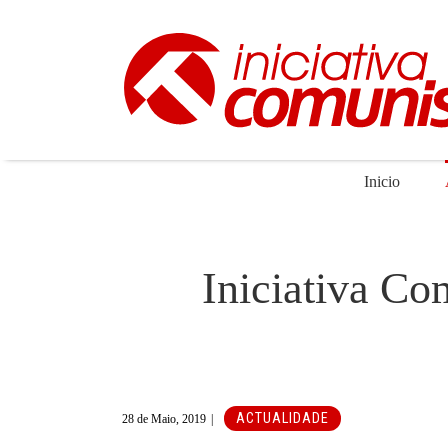
Skip
to
content
Inicio
Iniciativa Co
ACTUALIDADE
28 de Maio, 2019
|