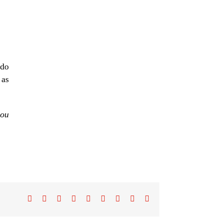
 do
 as
TEGORÍAS
 ou
ctualidade
ocumentos
pinión
Facebook
Twitter
Reddit
LinkedIn
WhatsApp
Tumblr
Pinterest
Vk
Email