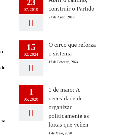
23
construír o Partido
07, 2019
23 de Xullo, 2019
O circo que reforza
15
do.
o sistema
02, 2024
15 de Febreiro, 2024
 de
1 de maio: A
1
necesidade de
05, 2020
organizar
politicamente as
cia
loitas que veñen
1 de Maio, 2020