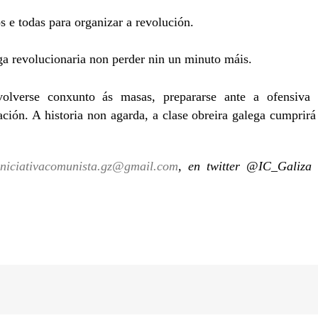
s e todas para organizar a revolución.
iga revolucionaria non perder nin un minuto máis.
volverse conxunto ás masas, prepararse ante a ofensiva
ación. A historia non agarda, a clase obreira galega cumprirá
MENU
CA
iniciativacomunista.gz@gmail.com
, en twitter @IC_Galiza
A
Inicio
D
Actualidade
io
O
Opinión
Documentos
Medios