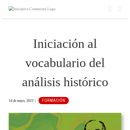
Saltar
al
contenido
Iniciación al
vocabulario del
análisis histórico
FORMACIÓN
14 de mayo, 2023
|