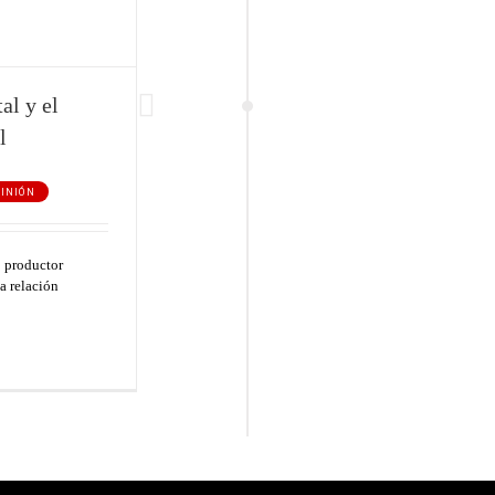
MENU
CA
al y el
A
l
Inicio
D
Actualidad
PINIÓN
F
Opinión
L
o productor
Documentos
a relación
O
Biblioteca
Q
Línea Roja
S
Medios
T
Contacto