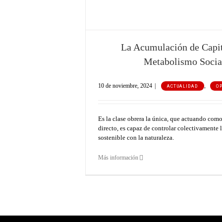
ENTRADAS RECIENTES
La Acumulación de Capit
Ceuta: el enemigo no cruza la frontera
Metabolismo Socia
Crónica del acto por la centralidad obrera
10 de noviembre, 2024
|
,
ACTUALIDAD
O
Un Estado en guerra contra las mujeres trabajadoras
Los 19 de Zaragoza y el problema de la vivienda
Es la clase obrera la única, que actuando com
directo, es capaz de controlar colectivamente l
Elecciones en Aragón: Toca organizarse
sostenible con la naturaleza.
Más información
SÍGUENOS EN REDES