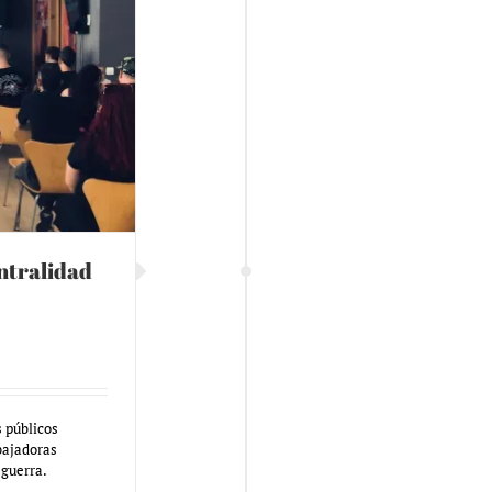
entralidad
 públicos
bajadoras
 guerra.