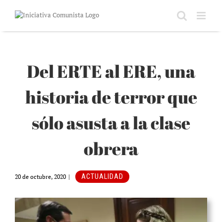
Saltar
al
contenido
Del ERTE al ERE, una
historia de terror que
sólo asusta a la clase
obrera
ACTUALIDAD
20 de octubre, 2020
|