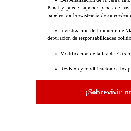
Despenalización de la venta ambu
Penal y puede suponer penas de hast
papeles por la existencia de antecedent
Investigación de la muerte de Ma
depuración de responsabilidades polític
Modificación de la ley de Extranj
Revisión y modificación de los pr
¡Sobrevivir no
ENTRADAS RECIENTES
Ceuta: el enemigo no cruza la frontera
Crónica del acto por la centralidad obrera
Un Estado en guerra contra las mujeres trabajadoras