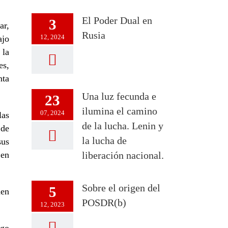
El Poder Dual en
3
ar,
Rusia
12, 2024
ajo
 la
es,
nta
Una luz fecunda e
23
ilumina el camino
07, 2024
las
de la lucha. Lenin y
 de
la lucha de
sus
 en
liberación nacional.
Sobre el origen del
5
men
POSDR(b)
12, 2023