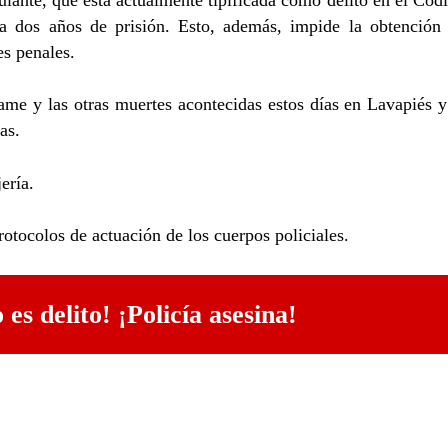
lante, que está actualmente tipificada como delito en el Cód
a dos años de prisión. Esto, además, impide la obtención
es penales.
me y las otras muertes acontecidas estos días en Lavapiés y
as.
ería.
otocolos de actuación de los cuerpos policiales.
 es delito! ¡Policía asesina!
MENU
CA
A
Inicio
D
Actualidad
F