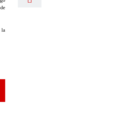
igo
 de
 la
TEGORÍAS
ctualidad
ocumentos
ormación