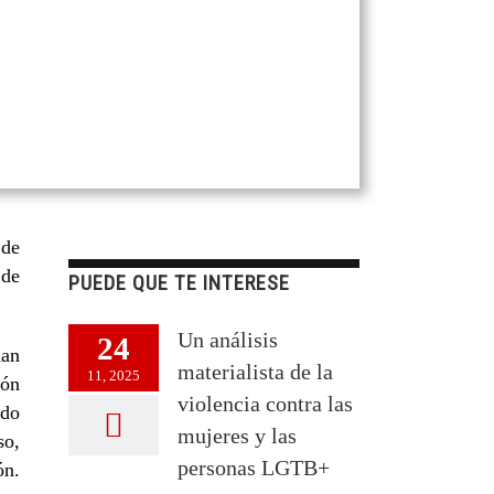
 de
 de
PUEDE QUE TE INTERESE
Un análisis
24
han
materialista de la
11, 2025
ión
violencia contra las
ado
mujeres y las
so,
personas LGTB+
ón.