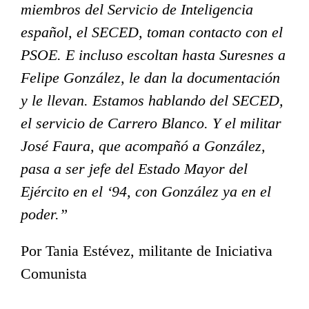
miembros del Servicio de Inteligencia
español, el SECED, toman contacto con el
SÍGUENOS EN REDES
PSOE. E incluso escoltan hasta Suresnes a
Felipe González, le dan la documentación
y le llevan. Estamos hablando del SECED,
el servicio de Carrero Blanco. Y el militar
MENU
José Faura, que acompañó a González,
pasa a ser jefe del Estado Mayor del
Inicio
Ejército en el ‘94, con González ya en el
Actualidad
poder.”
Opinión
Por Tania Estévez, militante de Iniciativa
Documentos
Comunista
Biblioteca