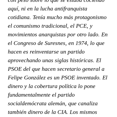
aquí, ni en la lucha antifranquista
cotidiana. Tenía mucho más protagonismo
el comunismo tradicional, el PCE, y
movimientos anarquistas por otro lado. En
el Congreso de Suresnes, en 1974, lo que
hacen es reinventarse un partido
ENTRADAS RECIENTES
aprovechando unas siglas históricas. El
Ceuta: el enemigo no cruza la frontera
PSOE del que hacen secretario general a
Felipe González es un PSOE inventado. El
Crónica del acto por la centralidad obrera
dinero y la cobertura política lo pone
Un Estado en guerra contra las mujeres trabajadoras
fundamentalmente el partido
Los 19 de Zaragoza y el problema de la vivienda
socialdemócrata alemán, que canaliza
Elecciones en Aragón: Toca organizarse
también dinero de la CIA. Los mismos