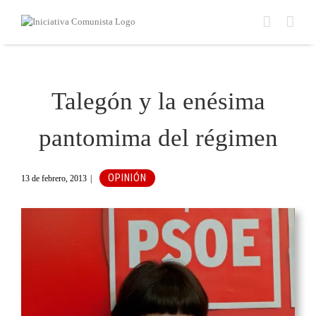
Saltar
al
contenido
Talegón y la enésima
pantomima del régimen
OPINIÓN
13 de febrero, 2013
|